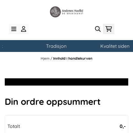
Hopp til innhold
k
Tradisjon
Kvalitet siden 1
Hjem
/
Innhold i handlekurven
Se produkter
Din ordre oppsummert
Totalt
0,-