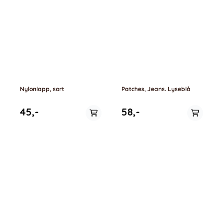
Nylonlapp, sort
Patches, Jeans. Lyseblå
45,-
58,-
På lager
På lager