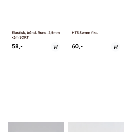
Elastisk, bånd. Rund. 2,5mm
HT3 Sømm fiks.
x3m SORT
58,-
60,-
På lager
På lager