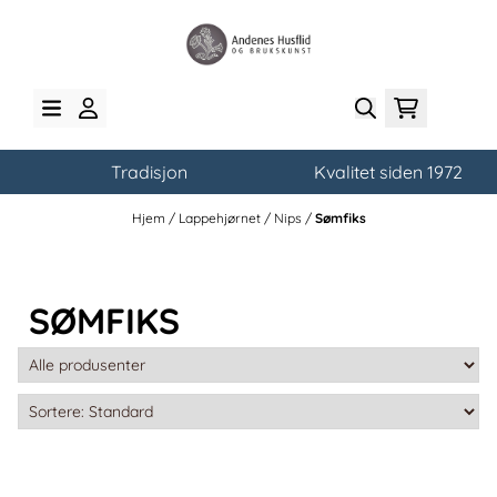
Hopp til innhold
Tradisjon
Kvalitet siden 1972
Hjem
/
Lappehjørnet
/
Nips
/
Sømfiks
SØMFIKS