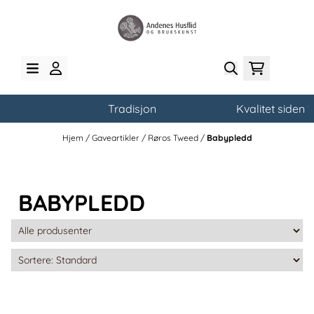
Hopp til innhold
Tradisjon
Kvalitet siden 19
Hjem
/
Gaveartikler
/
Røros Tweed
/
Babypledd
BABYPLEDD