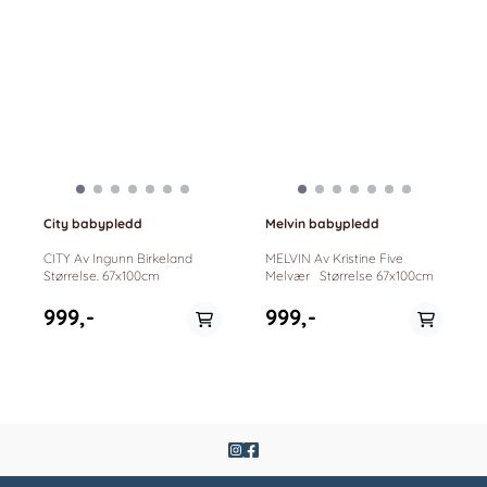
City babypledd
Melvin babypledd
CITY Av Ingunn Birkeland
MELVIN Av Kristine Five
Størrelse. 67x100cm
Melvær Størrelse 67x100cm
999,-
999,-