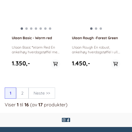
Ulaan Basic - Warm red
Ulaan Rough -Forest Green
Ulaan Basic *Warm Red En
Ulaan Rough En robust,
ankelhøy hverdagstøffel med
ankelhøy hverdagstøffel i ull.
god komfort for
Vannavstøtende og sklisikker
innendørsbruk. Fargerik og
yttersåle for innendørs og
1.350,-
1.450,-
koselig tøffel med brun
utendørs bruk. Innebygd
semsket skinnsåle. Innebygd
støtdemping i hælen for god
støtdemping i hælen for god
ergonomi. -100% Merino ull. -
ergonomi -100% Merino ull. -
Innebygget støtdemping i
Yttersåle i semsket skinn. -
sålen. -Håndtovet, luftig filt, ca
Innebygget støtdemping i
7mm tykk. -Lav vekt. -Myk og
1
2
Neste >>
sålen. -Håndtovet, luftig filt, ca
behagelig innside. -Ankel
7mm tykk. -Lav vekt. -Myk og
høyde, god bredde i front.
Viser
behagelig innside. -Ankel
1
til
16
(av
17
produkter)
høyde, god bredde i front.