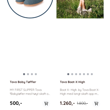
Tova Baby Tøffler
Tova Boot-X High
MY FIRST SLIPPER Tova.
Boot X- High. by Tova Boot X-
*Babytøfler med høyt skaft og
High med langt skaft opp mot
myk såle i vegetabilsk skinn.
knærne. Den er enkel og ta
My first slipper er lette
på og sitter godt på føttene. -
500,-
1.260,-
1.800,-
ulltøfler til de minste.
Håndtåvet av 100% Merino ull
Håndtovet i 100% myk ull.
-Innebygget støtdemping i