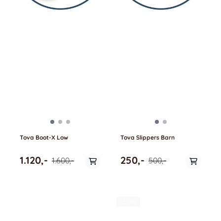
Tova Boot-X Low
Tova Slippers Barn
1.120,-
250,-
1.600,-
500,-
-50%
På lager i
På lager i