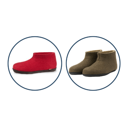
transporterer fuktighet og
isolerer svært godt, og holder
føttene behagelig tørre og
varme. TOVA Wool Soles er
ikke kun en vintersåle, den
kan like fint brukes hele året.