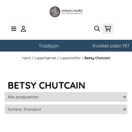
Hopp til innhold
Tradisjon
Kvalitet siden 1972
Hjem
/
Lappehjørnet
/
Lappestoffer
/
Betsy Chutcain
BETSY CHUTCAIN