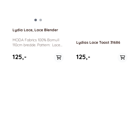
Lydia Lace, Lace Blender
MODA Fabrics 100% Bomull
Lydias Lace Toast 31686
110cm bredde. Pattern: Lace
Blender Lydias Lace by Betsy
Chutchian.
125,-
125,-