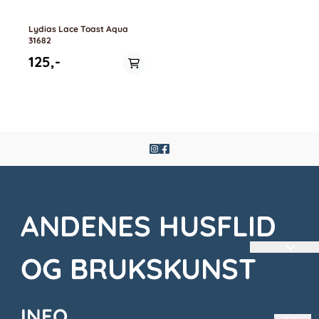
Lydias Lace Toast Aqua
31682
125,-
ANDENES HUSFLID
OG BRUKSKUNST
INFO
En liten Nisjebutikk langt oppe i Nord.
Vi