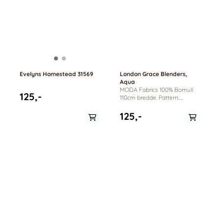
Evelyns Homestead 31569
London Grace Blenders,
Aqua
MODA Fabrics 100% Bomull
125,-
110cm bredde. Pattern:
London Grace Blenders
Shirting Lydias Lace by Betsy
125,-
Chutchian.
På lager i
0.5 meter, 1 meter