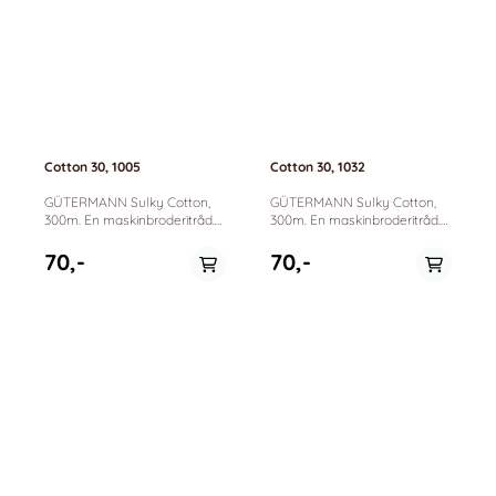
Cotton 30, 1005
Cotton 30, 1032
GÜTERMANN Sulky Cotton,
GÜTERMANN Sulky Cotton,
300m. En maskinbroderitråd.
300m. En maskinbroderitråd.
100% bomull. Farge: sort
100% bomull. Passer til
Passer til maskinbrodering,
maskinbrodering, dekorative
70,-
70,-
dekorative sømmer og
sømmer og quilting.
quilting.
På lager
På lager