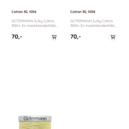
Cotton 30, 1056
Cotton 30, 1058
GÜTERMANN Sulky Cotton,
GÜTERMANN Sulky Cotton,
300m. En maskinbroderitråd.
300m. En maskinbroderitråd.
100% bomull. Passer til
100% bomull. Passer til
maskinbrodering, dekorative
maskinbrodering, dekorative
70,-
70,-
sømmer og quilting.
sømmer og quilting.
På lager
På lager