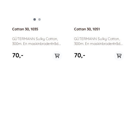
Cotton 30, 1035
Cotton 30, 1051
GÜTERMANN Sulky Cotton,
GÜTERMANN Sulky Cotton,
300m. En maskinbroderitråd.
300m. En maskinbroderitråd.
100% bomull. Passer til
100% bomull. Passer til
maskinbrodering, dekorative
maskinbrodering, dekorative
70,-
70,-
sømmer og quilting.
sømmer og quilting.
På lager
På lager