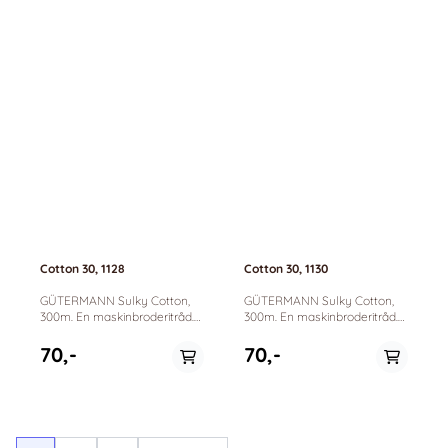
Cotton 30, 1128
Cotton 30, 1130
GÜTERMANN Sulky Cotton,
GÜTERMANN Sulky Cotton,
300m. En maskinbroderitråd.
300m. En maskinbroderitråd.
100% bomull. Passer til
100% bomull. Passer til
maskinbrodering, dekorative
maskinbrodering, dekorative
70,-
70,-
sømmer og quilting.
sømmer og quilting.