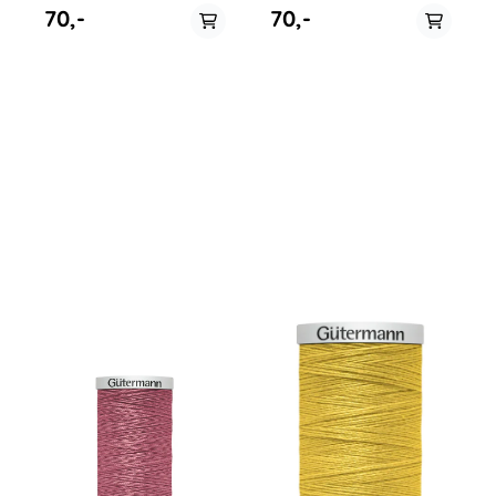
Passer til maskinbrodering,
maskinbrodering, dekorative
70,-
70,-
dekorative sømmer og
sømmer og quilting.
quilting.
På lager
På lager