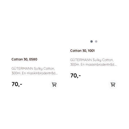
Cotton 30, 1001
Cotton 30, 0580
GÜTERMANN Sulky Cotton,
300m. En maskinbroderitråd.
GÜTERMANN Sulky Cotton,
100% bomull. Passer til
300m. En maskinbroderitråd.
maskinbrodering, dekorative
70,-
100% bomull. Passer til
sømmer og quilting.
maskinbrodering, dekorative
70,-
sømmer og quilting.
På lager
På lager