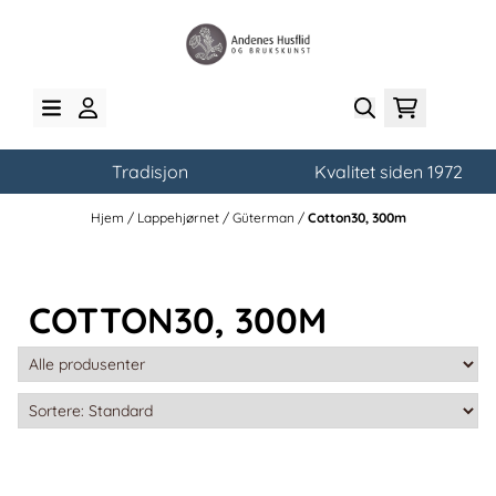
Hopp til innhold
Tradisjon
Kvalitet siden 1972
Hjem
/
Lappehjørnet
/
Güterman
/
Cotton30, 300m
COTTON30, 300M