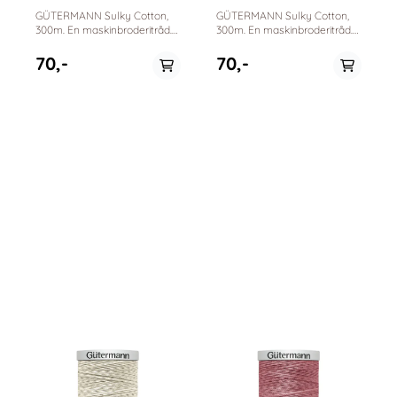
GÜTERMANN Sulky Cotton,
GÜTERMANN Sulky Cotton,
300m. En maskinbroderitråd.
300m. En maskinbroderitråd.
100% bomull. Passer til
100% bomull. Passer til
maskinbrodering, dekorative
maskinbrodering, dekorative
70,-
70,-
sømmer og quilting.
sømmer og quilting.
På lager
På lager