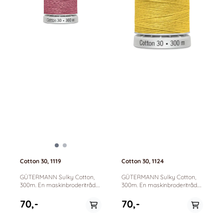
Cotton 30, 1119
Cotton 30, 1124
GÜTERMANN Sulky Cotton,
GÜTERMANN Sulky Cotton,
300m. En maskinbroderitråd.
300m. En maskinbroderitråd.
100% bomull. Passer til
100% bomull. Passer til
maskinbrodering, dekorative
maskinbrodering, dekorative
70,-
70,-
sømmer og quilting.
sømmer og quilting.