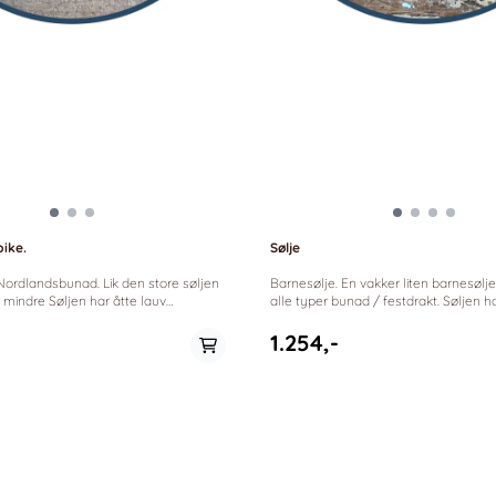
pike.
Sølje
Barnesølje. En vakker liten barnesølje. Passer fint til
en har åtte lauv
alle typer bunad / festdrakt. Søljen har
hjerteanheng og dråplauv. Velg mellom
t eller oksidert. Størrelse:
hvit/forgylt eller oksidert. Størrelse: 30x47mm
1.254,-
0mm *Sylvsmidja anno 1940
*Sylvsmidja anno 1940