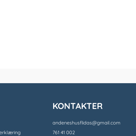
KONTAKTER
andeneshusflidas@gmail.com
erklæring
761 41 002