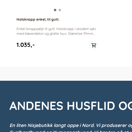
Halsknapp enkel, til gutt.
Enkel knappsølje til gutt. Halsknapp i oksidert sølv
med kløverdekor og glatte lauv. Størrelse 19mm
*Sylvsmidja anno 1940
1.035,-
ANDENES HUSFLID O
En liten Nisjebutikk langt oppe i Nord.
Vi produserer o