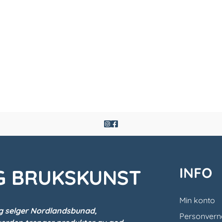
INFO
G BRUKSKUNST
Min konto
g selger Nordlandsbunad,
Personvern