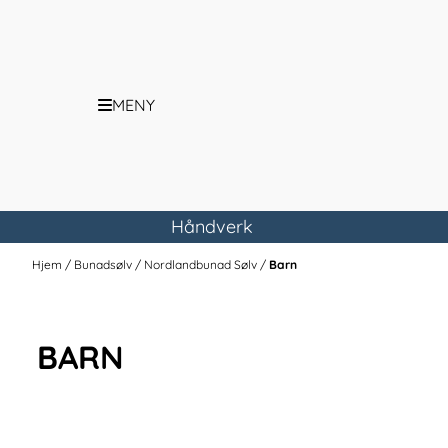
Hopp til innhold
MENY
Håndverk
Hjem
/
Bunadsølv
/
Nordlandbunad Sølv
/
Barn
BARN