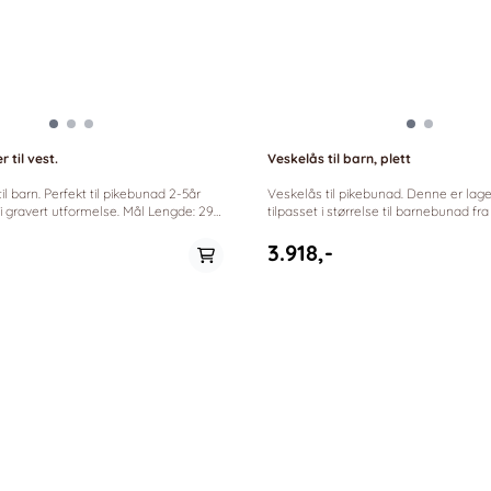
 til vest.
Veskelås til barn, plett
il pikebunad 2-5år
Veskelås til pikebunad. Denne er laget i plett og er
rt utformelse. Mål Lengde: 29
tilpasset i størrelse til barnebunad fr
*orginalt sølv fra Gullsmed Rørvik
lt sølv fra Gullsmed Rørvik
3.918,-