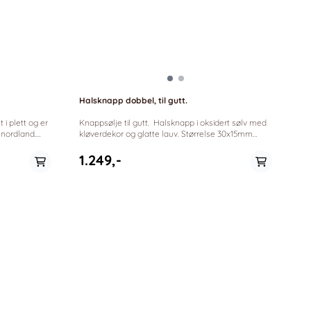
Halsknapp dobbel, til gutt.
Knappsølje til gutt. Halsknapp i oksidert sølv med
a nordland.
kløverdekor og glatte lauv. Størrelse 30x15mm
*Sylvsmidja anno 1940
1.249,-