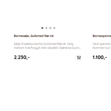
Barnesølje, Gullsmed Rørvik
Barnespenner
Sølje til pikebunad fra Gullsmed Rørvik. Velg
Vest spenne til barn. Perfekt t
mellom hvit/forgylt eller oksidert. Størrelse bunn
Kommer kun i grave
33 x 35 mm *orginalt sølv fra Gullsmed Rørvik
mm Total lengde to spenner 58 mm Bredde: 23
mm *orgina
2.230,-
1.100,-