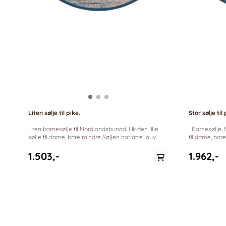
Liten sølje til pike.
Stor sølje til 
Liten barnesølje til Nordlandsbunad. Lik den lille
Barnesølje, Nordlandsbunad. Lik den store søljen
sølje til dame, bare mindre Søljen har åtte lauv
til dame, bare mindre Sølj
hengende. Velg mellom hvit/forgylt eller oksidert.
hengende, og fire små heng med dråplauv. Velg
Størrelse: 39mm *Sylvsmidja anno 1940
mellom hvit/forgyl
1.503,-
1.962,-
40x7
På lager