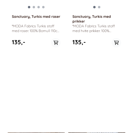
Sanctuary, Turkis med roser
Sanctuary, Turkis med
prikker
*MODA Fabrics Turkis stoff
*MODA Fabrics Turkis stoff
med roser. 100% Bomull 110cm
med hvite prikker. 100%
bredde. Sanctuary by 3
Bomull 110cm bredde.
Sisters
Sanctuary by 3 Sisters
135,-
135,-
På lager i
På lager i
0.5 meter, 1 meter
0.5 meter