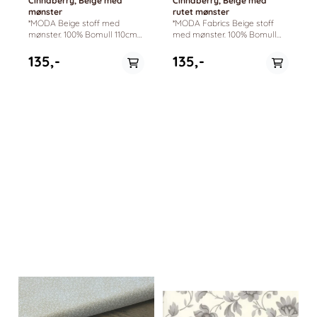
Cinnaberry, Beige med
Cinnaberry, Beige med
mønster
rutet mønster
*MODA Beige stoff med
*MODA Fabrics Beige stoff
mønster. 100% Bomull 110cm
med mønster. 100% Bomull
bredde. Cinnaberry by 3
110cm bredde. Cinnaberry by
Sisters
3 Sisters
135,-
135,-
På lager i
På lager i
0.5 meter
0.5 meter, 1 meter