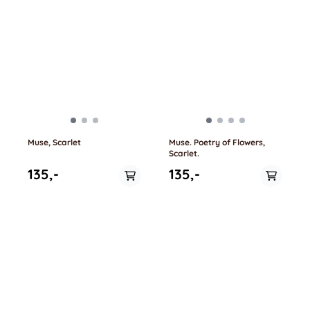
Muse, Scarlet
Muse. Poetry of Flowers,
Scarlet.
135,-
135,-
På lager i
På lager i
0.5 meter
0.5 meter, 1 meter