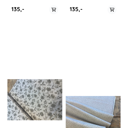
Bomull 110cm bredde.
bredde. Daybreak by 3 Sisters
Cinnaberry by 3 Sisters
135,-
135,-
På lager i
0.5 meter