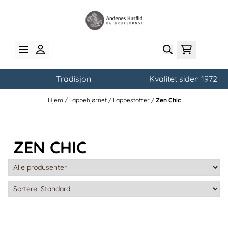
Hopp til innhold
Tradisjon
Kvalitet siden 1972
Hjem
/
Lappehjørnet
/
Lappestoffer
/
Zen Chic
ZEN CHIC