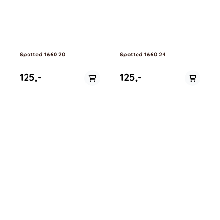
Spotted 1660 20
Spotted 1660 24
125,-
125,-
På lager i
På lager i
0.5 meter, 1 meter
0.5 meter, 1 meter