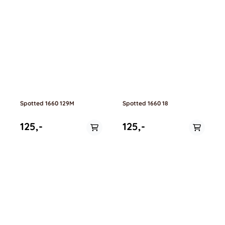
Spotted 1660 129M
Spotted 1660 18
125,-
125,-
På lager i
På lager i
0.5 meter, 1 meter
0.5 meter, 1 meter