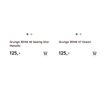
Grunge 30148 46 Seeing Star
Grunge 30148 47 Ocean
Metallic
125,-
125,-
På lager i
På lager i
0.5 meter, 1 meter
0.5 meter, 1 meter