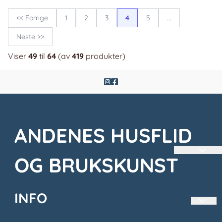
<< Forrige
1
2
3
4
5
...
Neste >>
Viser
49
til
64
(av
419
produkter)
ANDENES HUSFLID
OG BRUKSKUNST
INFO
En liten Nisjebutikk langt oppe i Nord.
Vi
produserer og selger Nordlandsbunad,
Svalbardbunad og Kvænangsbunad.
Vi