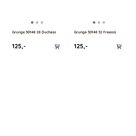
Grunge 30148 28 Duchess
Grunge 30148 32 Freesia
125,-
125,-
På lager i
På lager i
0.5 meter, 1 meter
0.5 meter