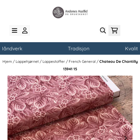
Hopp til innhold
åndverk
Tradisjon
Kvalitet
Hjem
/
Lappehjørnet
/
Lappestoffer
/
French General
/
Chateau De Chantilly
13941 15